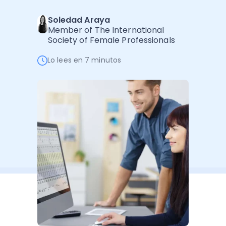
Administración Empresarial
Soledad Araya
Software Factura y Administración
Kits
Member of The International
Society of Female Professionals
Ver todo
Ver Todo
Autores
Lo lees en 7 minutos