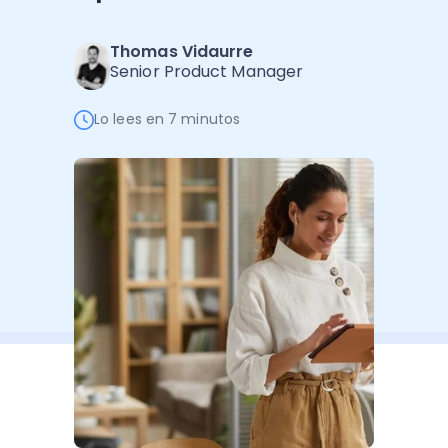
Software de Gestión
Cursos
Administración Empresarial
Thomas Vidaurre
Software Factura y Administración
Kits
Senior Product Manager
Ver todo
Ver Todo
Autores
Lo lees en 7 minutos