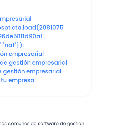
empresarial
bspt.cta.load(2081075,
6de588d90af',
:"na1"});
ión empresarial
 de gestión empresarial
e gestión empresarial
e tu empresa
 más comunes de software de gestión