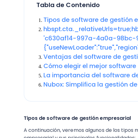
Tabla de Contenido
Tipos de software de gestión 
hbspt.cta._relativeUrls=true;h
'c630af14-997a-4a0a-98bc-9
{"useNewLoader":"true","region"
Ventajas del software de gest
Cómo elegir el mejor software
La importancia del software d
Nubox: Simplifica la gestión d
Tipos de software de gestión empresarial
A continuación, veremos algunos de los tipos
empresarial y sus principales funcionalidades: