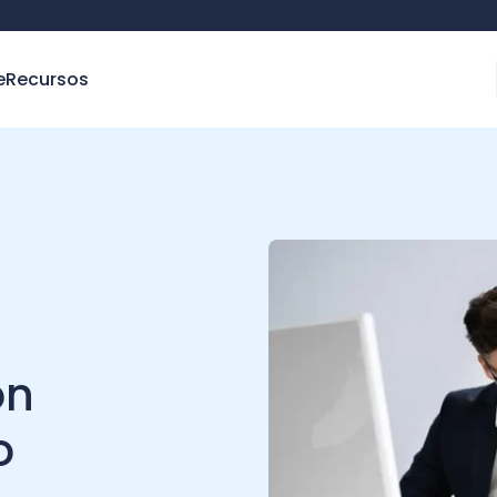
e
Recursos
ón
o