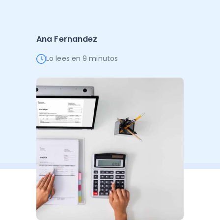
Administración Empresarial
Software Factura y Administración
Kits
Ana Fernandez
Ver todo
Ver Todo
Autores
Lo lees en 9 minutos