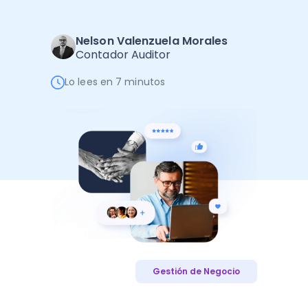
Administración Empresarial
Software Factura y Administración
Kits
Nelson Valenzuela Morales
Contador Auditor
Ver todo
Ver Todo
Autores
Lo lees en 7 minutos
Gestión de Negocio