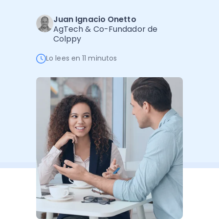
Administración Empresarial
Juan Ignacio Onetto
Software Factura y Administración
Kits
AgTech & Co-Fundador de
Colppy
Ver todo
Ver Todo
Autores
Lo lees en 11 minutos