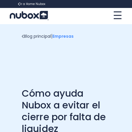
Ir a Home Nubox
☰
×
Contadores
|
Blog principal
Empresas
Empresa
Contabilidad tributaria
Software
Declaraciones juradas
Gestión de Talento
Operación renta
Recursos
Marketing Digital Empresarial
Tecnología Digital
Cómo ayuda
Gestión de cobranza
Gestión Empresarial
Software de Remuneraciones
Ebooks
Nubox a evitar el
Contabilidad financiera
Financiamiento Empresarial
cierre por falta de
Software Contable
Plantillas
Cotiza ahora
liquidez
Emprender en Chile
Software de Gestión
Cursos