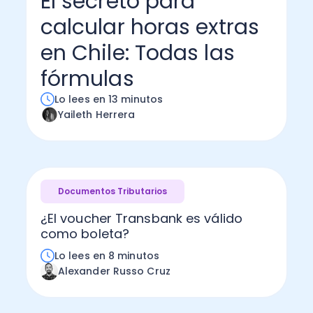
El secreto para
calcular horas extras
Administración Empresarial
Software Factura y Administración
Kits
en Chile: Todas las
Ver todo
Ver Todo
Autores
fórmulas
Lo lees en 13 minutos
Yaileth Herrera
Documentos Tributarios
¿El voucher Transbank es válido
como boleta?
Lo lees en 8 minutos
Alexander Russo Cruz