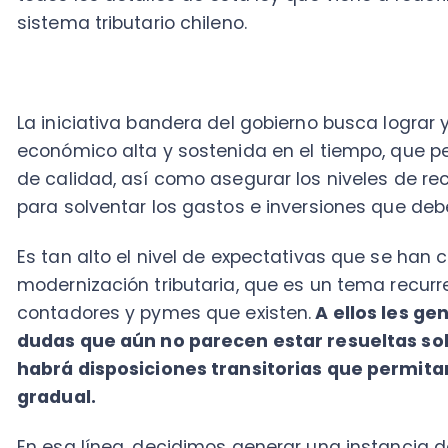
económico alta y sostenida en el tiempo, que permi
de calidad, así como asegurar los niveles de recauda
para solventar los gastos e inversiones que debe real
Es tan alto el nivel de expectativas que se han crea
modernización tributaria, que es un tema recurrente 
contadores y pymes que existen.
A ellos les genera
dudas que aún no parecen estar resueltas sobre có
habrá disposiciones transitorias que permitan ir 
gradual.
En esa línea, decidimos generar una instancia de diá
para ofrecerles toda la información que tenemos has
podrían plantearse de cara a la operación renta 202
cuando democratizamos el conocimiento, ganamo
incrementamos en resultados.