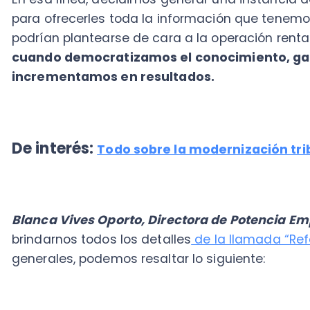
De interés:
Todo sobre la modernización tributaria
Blanca Vives Oporto, Directora de Potencia Empres
brindarnos todos los detalles
de la llamada “Reforma
generales, podemos resaltar lo siguiente:
Sistema Integrado
La normativa contempla que los regímenes semi inte
desaparecerán, volviendo a un único sistema integra
dueños de empresas ya no tendrán que pagar impu
mantienen invertidas las utilidades.