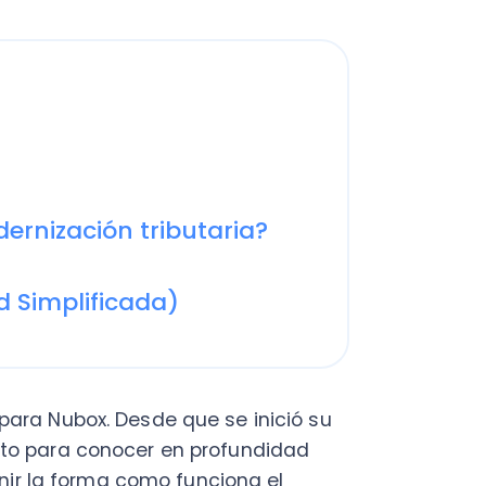
zación tributaria?
mplificada)
Nubox. Desde que se inició su
ara conocer en profundidad
la forma como funciona el
antener una tasa de crecimiento