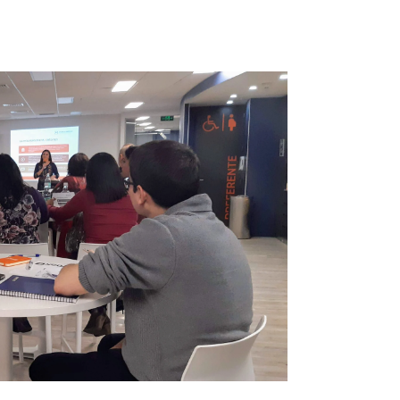
ón tributaria?
ámara de Diputados, se logró
 eliminarse. ¿Qué opciones
istirán 3 esquemas:
de Renta Atribuida.