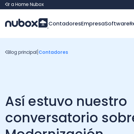
Ir a Home Nubox
Contadores
Empresa
Software
Recur
|
Blog principal
Contadores
Así estuvo nuestro
conversatorio sobre
Modernización