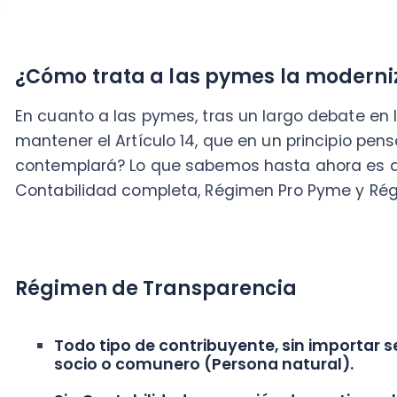
Régimen de Transparencia
Todo tipo de contribuyente, sin importar se est
socio o comunero (Persona natural).
Sin Contabilidad con opción de continuar lleva
Límite de ingresos sube a 75.000 UF.
No estaría obligado llevar registros de contabi
No se aplica el impuesto castigo del gasto rechaz
Los gastos de cumplimiento no serán mayores 
fisco.
No determinarán CPT hasta las 50.000 UF.
Hasta las 50.000 UF se pagará patente mínima 
No se aplica Art. 60 Bis y siguientes del CT.
Tiene posibilidad de sustituir multas por califica