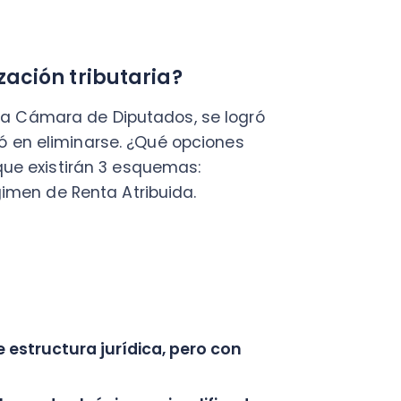
ructura jurídica, pero con
ndo el régimen simplificado.
lidad completa.
ado el Art. 21 de la LIR.
que lo que se debe pagar al
de 1 UTM
ción (Art .165 N° 3 CT)