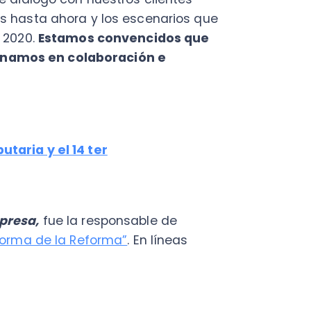
 y el 14 ter
a,
fue la responsable de
 de la Reforma”
. En líneas
grado y de renta atribuida
do al 100%.
Además, los
estos adicionales si