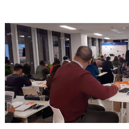
¿Cómo trata a las pymes la modernizaci
En cuanto a las pymes, tras un largo debate en la C
mantener el Artículo 14, que en un principio pensó en
contemplará? Lo que sabemos hasta ahora es que ex
Contabilidad completa, Régimen Pro Pyme y Régimen 