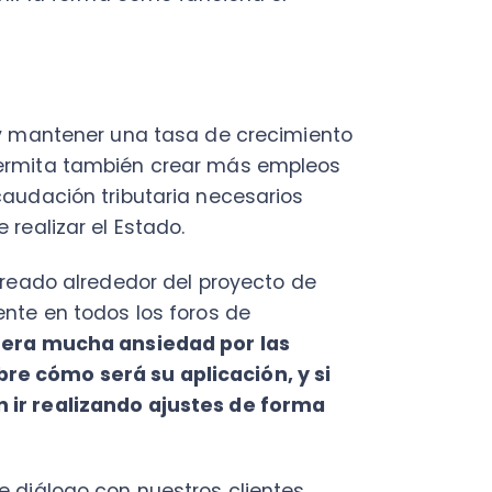
ta también crear más empleos
ción tributaria necesarios
izar el Estado.
do alrededor del proyecto de
en todos los foros de
 mucha ansiedad por las
mo será su aplicación, y si
realizando ajustes de forma
logo con nuestros clientes
ta ahora y los escenarios que
0.
Estamos convencidos que
s en colaboración e