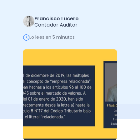
Software de Gestión
Cursos
Administración Empresarial
Software Factura y Administración
Kits
Francisco Lucero
Contador Auditor
Ver todo
Ver Todo
Autores
Lo lees en 5 minutos