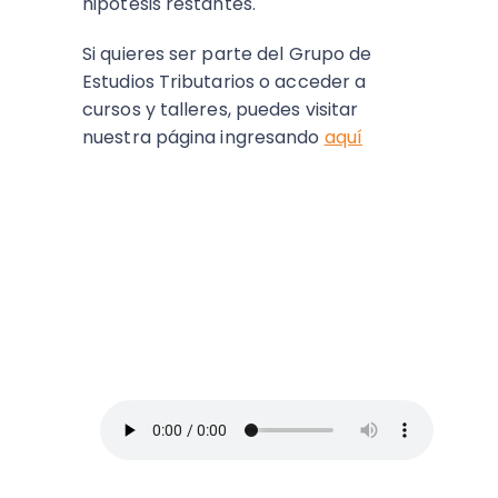
hipótesis restantes.
Si quieres ser parte del Grupo de
Estudios Tributarios o acceder a
cursos y talleres, puedes visitar
nuestra página ingresando
aquí
ESCUCHA EL PODCAST:
Arriba Pymes
En este episodio, Blanca Vives nos ofrece
los mejores consejos para administrar un
negocio y no morir en el intento, así que
toma lápiz y papel.