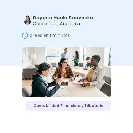
Administración Empresarial
Software Factura y Administración
Kits
Dayana Huala Saavedra
Contadora Auditora
Ver todo
Ver Todo
Autores
Lo lees en 1 minutos
Contabilidad Financiera y Tributaria