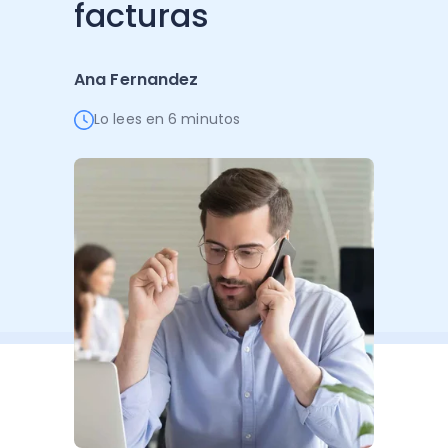
facturas
Administración Empresarial
Software Factura y Administración
Kits
Ana Fernandez
Ver todo
Ver Todo
Autores
Lo lees en 6 minutos