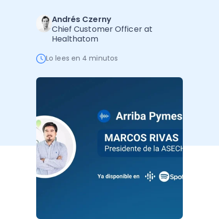
Administración Empresarial
Andrés Czerny
Software Factura y Administración
Kits
Chief Customer Officer at
Healthatom
Ver todo
Ver Todo
Autores
Lo lees en 4 minutos