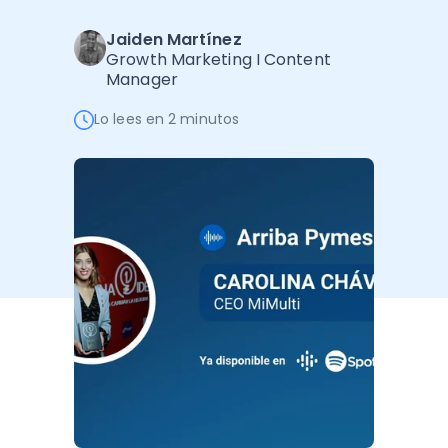
Administración Empresarial
Jaiden Martínez
Software Factura y Administración
Kits
Growth Marketing I Content
Manager
Ver todo
Ver Todo
Autores
Lo lees en 2 minutos