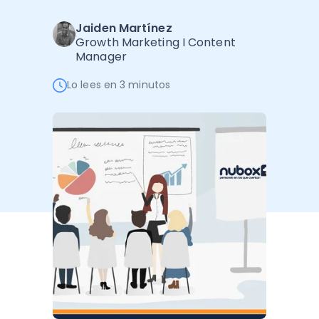
Administración Empresarial
Jaiden Martínez
Software Factura y Administración
Kits
Growth Marketing I Content
Manager
Ver todo
Ver Todo
Autores
Lo lees en 3 minutos