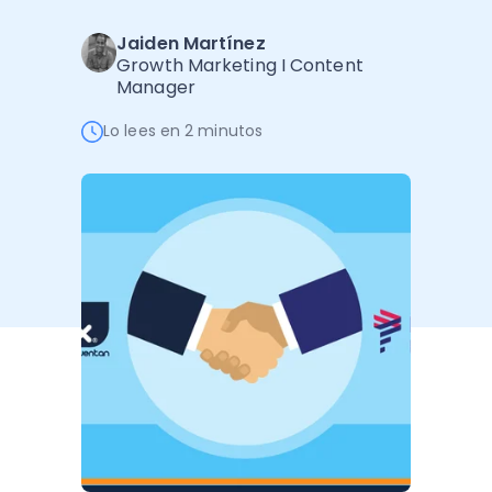
Administración Empresarial
Jaiden Martínez
Software Factura y Administración
Kits
Growth Marketing I Content
Manager
Ver todo
Ver Todo
Autores
Lo lees en 2 minutos