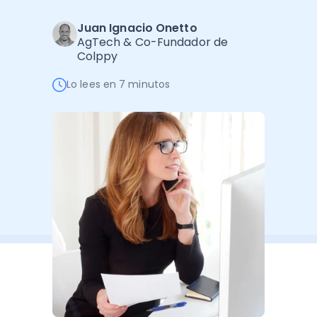
Administración Empresarial
Juan Ignacio Onetto
Software Factura y Administración
Kits
AgTech & Co-Fundador de
Colppy
Ver todo
Ver Todo
Autores
Lo lees en 7 minutos