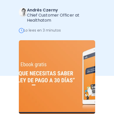
Administración Empresarial
Andrés Czerny
Software Factura y Administración
Kits
Chief Customer Officer at
Healthatom
Ver todo
Ver Todo
Autores
Lo lees en 3 minutos