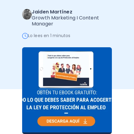
Administración Empresarial
Jaiden Martínez
Software Factura y Administración
Kits
Growth Marketing I Content
Manager
Ver todo
Ver Todo
Autores
Lo lees en 1 minutos