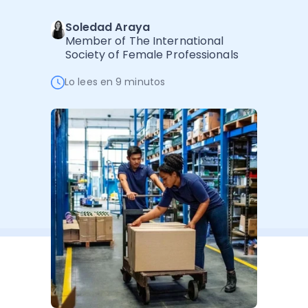
Software de Gestión
Cursos
Soledad Araya
Administración Empresarial
Software Factura y Administración
Kits
Member of The International
Society of Female Professionals
Ver todo
Ver Todo
Autores
Lo lees en 9 minutos