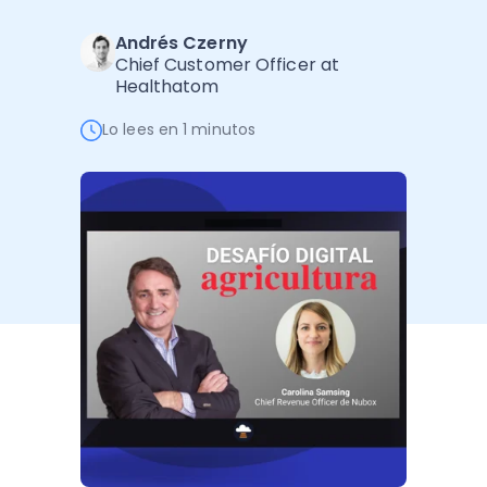
Administración Empresarial
Andrés Czerny
Software Factura y Administración
Kits
Chief Customer Officer at
Healthatom
Ver todo
Ver Todo
Autores
Lo lees en 1 minutos