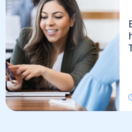
El 
hor
Tod
Lo l
licencia médica