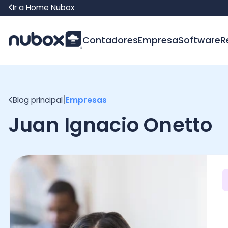
Ir a Home Nubox
Contadores
Empresa
Software
Recur
|
Blog principal
Empresas
Juan Ignacio Onetto
Ha