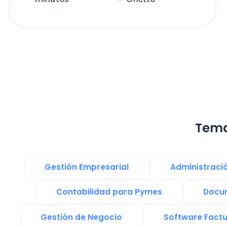
Temas re
Gestión Empresarial
Administración Emp
Contabilidad para Pymes
Documentos
Gestión de Negocio
Software Factura y 
PYMES
remuneraciones
Presupuesto Anual y Flujo de Caja
transfo
Noticias
Softw