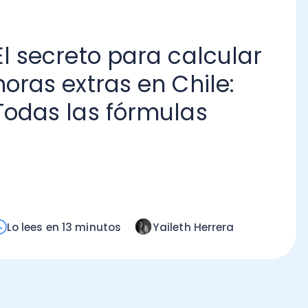
secreto para calcular
as extras en Chile:
as las fórmulas
¿C
va
pr
tr
Lo
ees en 13 minutos
Yaileth Herrera
mi