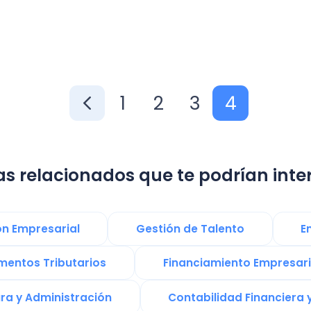
1
2
3
4
lacionados que te podrían interesar:
resarial
Gestión de Talento
Emprender e
 Tributarios
Financiamiento Empresarial
Administración
Contabilidad Financiera y Tributaria
Negocio Contable
Contrato de Trabajo
rmación digital
Operacion Renta
Tecnolo
are Contable
licencia médica
Sistemas de