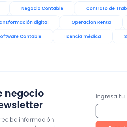
egocio
Ingresa tu mail aho
letter
be información
 e impulsar así
Soporte & Legal