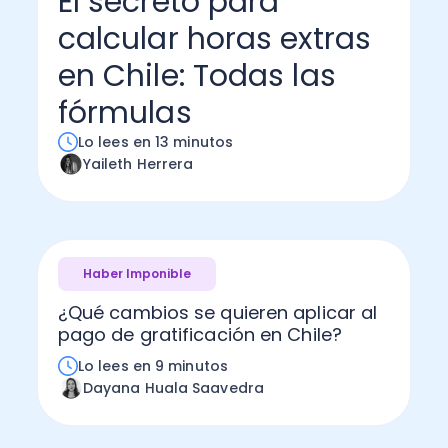
El secreto para
calcular horas extras
Administración Empresarial
Software Factura y Administración
Kits
en Chile: Todas las
Ver todo
Ver Todo
Autores
fórmulas
Lo lees en 13 minutos
Yaileth Herrera
Haber Imponible
¿Qué cambios se quieren aplicar al
pago de gratificación en Chile?
Lo lees en 9 minutos
Dayana Huala Saavedra