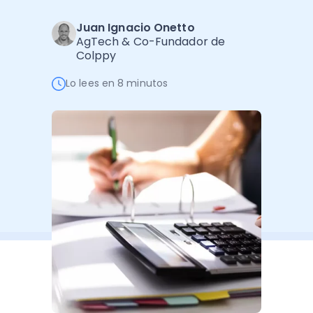
Administración Empresarial
Juan Ignacio Onetto
Software Factura y Administración
Kits
AgTech & Co-Fundador de
Colppy
Ver todo
Ver Todo
Autores
Lo lees en 8 minutos