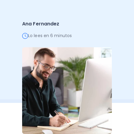
Administración Empresarial
Software Factura y Administración
Kits
Ana Fernandez
Ver todo
Ver Todo
Autores
Lo lees en 6 minutos