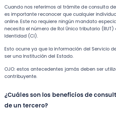
OJO: estos antecedentes jamás deben ser utilizados 
contribuyente.
¿Cuáles son los beneficios de consultar l
de un tercero?
Uno de los grandes beneficios de realizar esta consul
tener información fidedigna, ya que esta es proporci
Impuestos Internos. Además, dicha información nos 
Tener certeza al momento de realizar transacci
Que el proveedor del servicio corresponda al qu
correspondiente y no haya errores de digitación 
¿Qué información nos entrega la consult