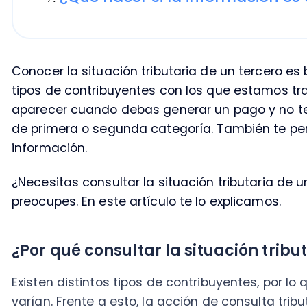
aparecer cuando debas generar un pago y no tengas c
de primera o segunda categoría. También te permite v
información.
¿Necesitas consultar la situación tributaria de un te
preocupes. En este artículo te lo explicamos.
¿Por qué consultar la situación tributari
Existen distintos tipos de contribuyentes, por lo que 
varían. Frente a esto, la acción de consulta tributari
generar alertas sobre el comportamiento del mismo. 
identificar el tipo de contribuyente al que se encue
autorizados por el Servicio de Impuestos Internos.
¿Dónde consultar la situación tributaria