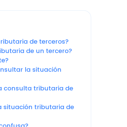
utaria de terceros?
aria de un tercero?
tar la situación
sulta tributaria de
uación tributaria de
fusa?
te útil para identificar los
ando. Esta duda puede