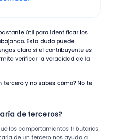
laro si el contribuyente es
erificar la veracidad de la
C
Nu
rcero y no sabes cómo? No te
PY
Fac
Con
a de terceros?
Con
Q
los comportamientos tributarios
a de un tercero nos ayuda a
A su vez, nos permite
ntra asociado y los documentos
 de un tercero?