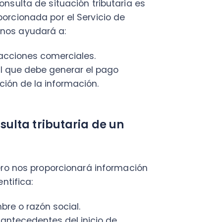
nos proporcionará información
ica:
 razón social.
cedentes del inicio de
 en el inicio de actividades y
al se asocia a la fecha del último
ente que corresponda.
e consulta.
ión tributaria de un