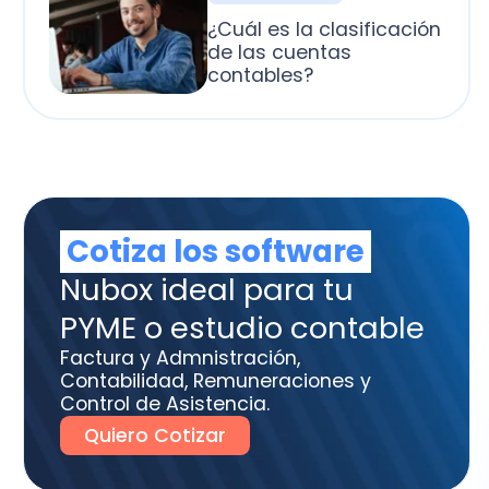
otiza los software
box ideal para tu
ME o estudio contable
tura y Admnistración,
tabilidad, Remuneraciones y
trol de Asistencia.
uiero Cotizar