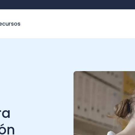
sos
C
n
s?