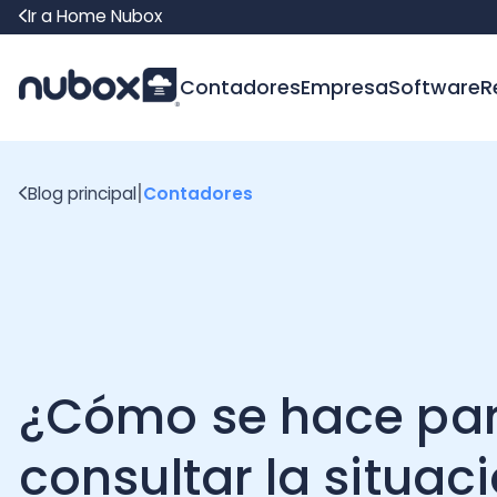
Ir a Home Nubox
Contadores
Empresa
Software
Recur
|
Blog principal
Contadores
¿Cómo se hace para
consultar la situació
tributaria de tercero