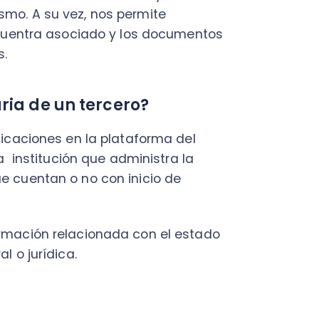
iones en la plataforma del
titución que administra la
ntan o no con inicio de
ión relacionada con el estado
urídica.
ión tributaria de un tercero,
de realizarlo de manera 100%
el usuario consultado, solo se
 número de la Cédula de
uestos Internos es pública, por