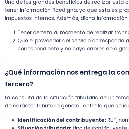
tercero?
La consulta de la situación tributaria de un tercero 
de carácter tributario general, entre la que se identif
Identificación del contribuyente:
RUT, nombre o
Situación tributaria:
tipo de contribuyente, ante
actividades.
Actividad económica:
según códigos registrados
si corresponden a primera o segunda categoría.
Documentos timbrados
: último timbraje, el cu
documento tributario electrónico emitido.
Declaraciones juradas:
según tipo de contribuy
Pagos realizados:
dependiendo el caso y tipo d
Acá te dejamos un ejemplo de una consulta de situac
contribuyente de segunda categoría: