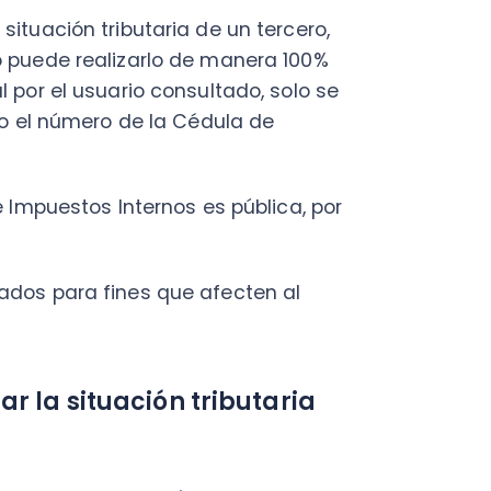
para fines que afecten al
a situación tributaria
ta de situación tributaria es
onada por el Servicio de
ayudará a:
ones comerciales.
e debe generar el pago
de la información.
a tributaria de un