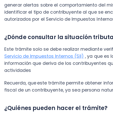
Este trámite solo se debe realizar mediante verificac
Servicio de Impuestos Internos (SII)
, ya que es la ins
información que deriva de los contribuyentes que cue
actividades
Recuerda, que
este trámite permite obtener informac
fiscal de un contribuyente, ya sea persona natural o j
¿Quiénes pueden hacer el trámite?
Cuando nos referimos al trámite de consulta de situac
es importante reconocer que cualquier individuo pue
online. Este no requiere ningún mandato especial por 
necesita el número de Rol Único tributario (RUT) o el
Identidad (CI).
Esto ocurre ya que la información del Servicio de Imp
ser una Institución del Estado.