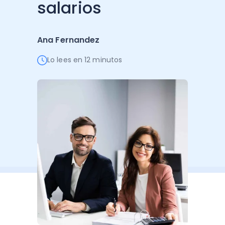
salarios
Administración Empresarial
Software Factura y Administración
Kits
Ana Fernandez
Ver todo
Ver Todo
Autores
Lo lees en 12 minutos