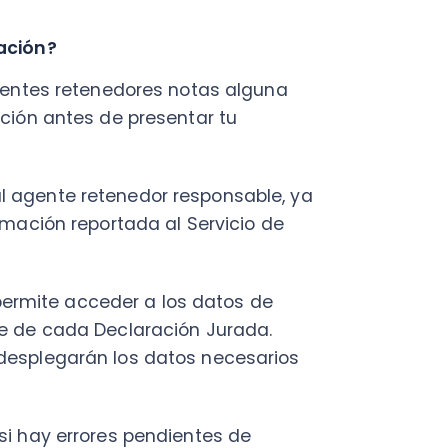
 cada Declaración Jurada.
legarán los datos necesarios
y errores pendientes de
rectificada, el SII generará una
en la necesidad de realizar una
so.
los datos sean correctos antes
garantiza un proceso de
bilidad de errores o
bles