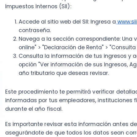
Este procedimiento te permitirá verificar detalladam
informadas por tus empleadores, instituciones financ
durante el año fiscal.
Es importante revisar esta información antes de pres
asegurándote de que todos los datos sean correctos
¿Qué hacer si encuentras un error en la informació
Si al revisar los datos proporcionados por tus agent
inconsistencia o error, es esencial que tomes acción
Declaración de Renta.
La primera medida es contactar directamente al age
que ellos son los encargados de corregir la informaci
Impuestos Internos (SII).
Para facilitar este proceso, el sistema del SII te per