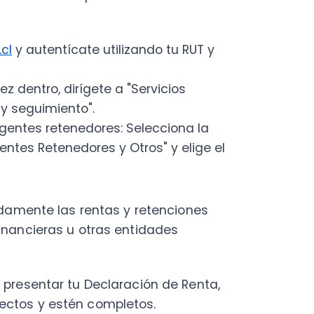
ente las rentas y retenciones
ieras u otras entidades
entar tu Declaración de Renta,
 y estén completos.
n?
es retenedores notas alguna
 antes de presentar tu
nte retenedor responsable, ya
ón reportada al Servicio de
mite acceder a los datos de