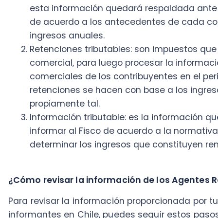
Información tributable: es la información que l
informar al Fisco de acuerdo a la normativa vige
determinar los ingresos que constituyen renta.
¿Cómo revisar la información de los Agentes Rete
Para revisar la información proporcionada por tus a
informantes en Chile, puedes seguir estos pasos a tra
Impuestos Internos (SII):​
Accede al sitio web del SII: Ingresa a
www.sii.cl
y a
contraseña.​
Navega a la sección correspondiente: Una vez dent
online" > "Declaración de Renta" > "Consulta y se
Consulta la información de tus ingresos y agent
opción "Ver información de sus Ingresos, Agentes
año tributario que deseas revisar.​