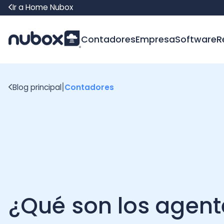
Ir a Home Nubox
Contadores
Empresa
Software
Recur
|
Blog principal
Contadores
¿Qué son los agente
retenedores para el S