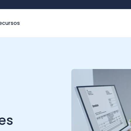
sos
C
s
II?