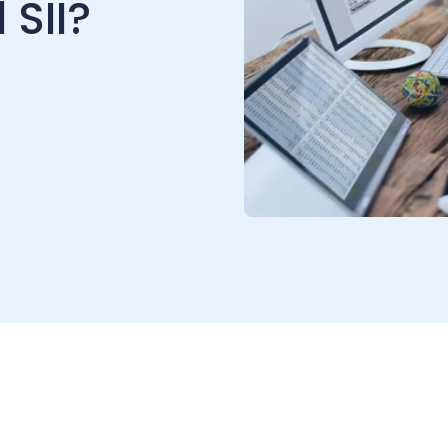
nedores desempeñan un papel
obligaciones fiscales. Actúan
rvicio de Impuestos Internos