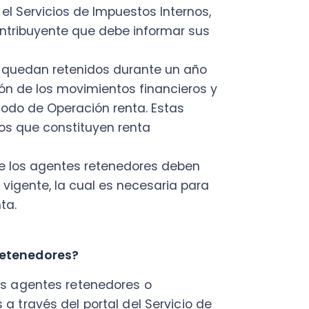
os agentes retenedores deben
nte, la cual es necesaria para
nedores?
gentes retenedores o
vés del portal del Servicio de
utentícate utilizando tu RUT y
ro, dirígete a "Servicios
guimiento".
es retenedores: Selecciona la
 Retenedores y Otros" y elige el