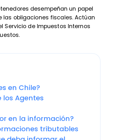
os.
n Chile?
s Agentes
n la información?
ciones tributables
eba informar el