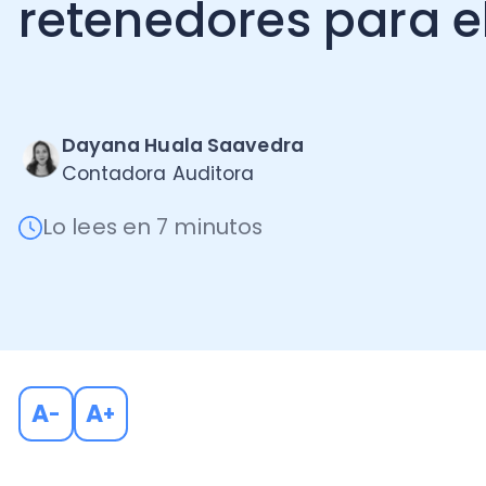
Dayana Huala Saavedra
Contadora Auditora
Lo lees en 7 minutos
A
A
-
+
Cuando hablamos de tributación, los agentes rete
fundamental para garantizar el cumplimiento de las 
como intermediarios entre los contribuyentes y el Se