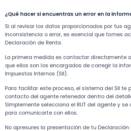
contacto del agente retenedor dentro del detalle de
Simplemente selecciona el RUT del agente y se desp
para comunicarte con ellos.
No apresures la presentación de tu Declaración si ha
corregir. Si lo haces sin que la información haya sido 
observación en tu declaración, lo que podría derivar 
rectificación posterior y posibles demoras en el proce
Para evitar inconvenientes, asegúrate de que todos 
de enviar tu declaración.
Mantener actualizada y verificada esta información 
declaración de impuestos más fluido y reduce la posi
inconvenientes futuros.
Ejemplos de retenciones y/o informaciones tributa