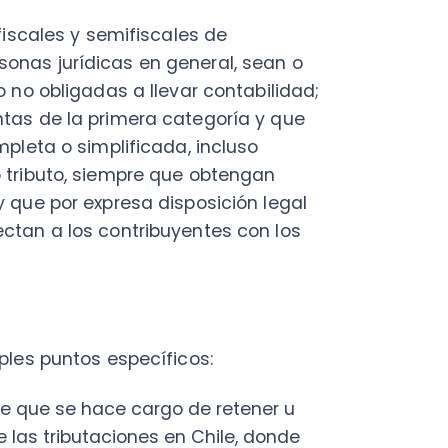
 por expresa disposición legal
a los contribuyentes con los
puntos específicos:
e se hace cargo de retener u
ributaciones en Chile, donde
vicios de Impuestos Internos,
uyente que debe informar sus
dan retenidos durante un año
e los movimientos financieros y
de Operación renta. Estas
e constituyen renta