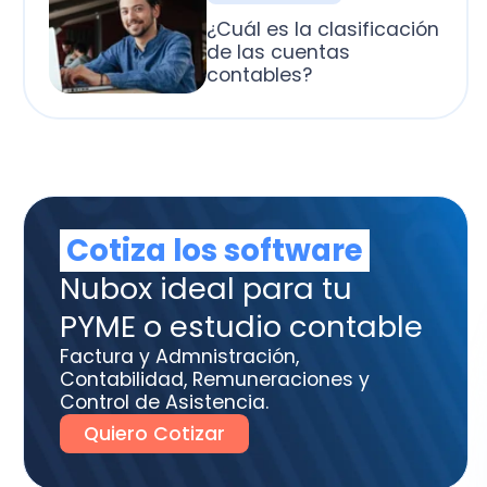
otiza los software
box ideal para tu
ME o estudio contable
tura y Admnistración,
tabilidad, Remuneraciones y
trol de Asistencia.
uiero Cotizar