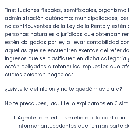
ingresos que se clasifiquen en dicha categoría y que
están obligados a retener los impuestos que afectan 
cuales celebran negocios.”
¿Leíste la definición y no te quedó muy clara?
No te preocupes, aquí te lo explicamos en 3 simples 
Agente retenedor: se refiere a la contraparte qu
informar antecedentes que forman parte de las t
esta información quedará respaldada ante el Ser
de acuerdo a los antecedentes de cada contrib
ingresos anuales.
Retenciones tributables: son impuestos que que
comercial, para luego procesar la información d
comerciales de los contribuyentes en el periodo 
retenciones se hacen con base a los ingresos qu
propiamente tal.