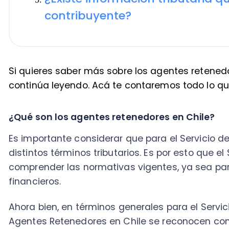
Si quieres saber más sobre los agentes retenedores, 
continúa leyendo. Acá te contaremos todo lo que nec
¿Qué son los agentes retenedores en Chile?
Es importante considerar que para el Servicio de Impu
distintos términos tributarios. Es por esto que el SII 
comprender las normativas vigentes, ya sea para té
financieros.
Ahora bien, en términos generales para el Servicios d
Agentes Retenedores en Chile se reconocen como:
“Instituciones fiscales, semifiscales, organismo fisca
administración autónoma; municipalidades; personas 
no contribuyentes de la Ley de la Renta y estén o no 
personas naturales o jurídicas que obtengan rentas 
estén obligadas por ley a llevar contabilidad complet
aquellas que se encuentren exentas del referido tri