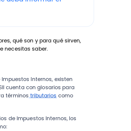
qué son y para qué sirven,
esitas saber.
C
Nu
estos Internos, existen
PY
cuenta con glosarios para
rminos
tributarios
como
Fac
Con
Con
Q
e Impuestos Internos, los
les y semifiscales de
jurídicas en general, sean o
obligadas a llevar contabilidad;
de la primera categoría y que
a o simplificada, incluso
buto, siempre que obtengan