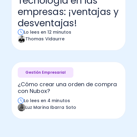
Tecnología en las
empresas: ¡ventajas y
Administración Empresarial
Software Factura y Administración
Kits
desventajas!
Ver todo
Ver Todo
Autores
Lo lees en 12 minutos
Thomas Vidaurre
Gestión Empresarial
¿Cómo crear una orden de compra
con Nubox?
Lo lees en 4 minutos
Luz Marina Ibarra Soto