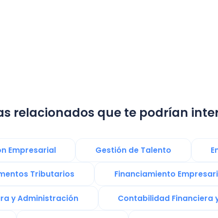
lacionados que te podrían interesar:
resarial
Gestión de Talento
Emprender e
 Tributarios
Financiamiento Empresarial
Administración
Contabilidad Financiera y Tributaria
Negocio Contable
Contrato de Trabajo
rmación digital
Operacion Renta
Tecnolo
are Contable
licencia médica
Sistemas de