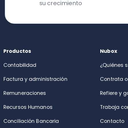
Contabilidad
¿Quiénes somo
Factura y administración
Contrata online
Remuneraciones
Refiere y gana
Recursos Humanos
Trabaja con nos
Conciliación Bancaria
Contacto
Portal de colaboradores
Control de asistencia
Alianza
© 2026 Nubox. Todos los derechos reservados. | Orinoco 90