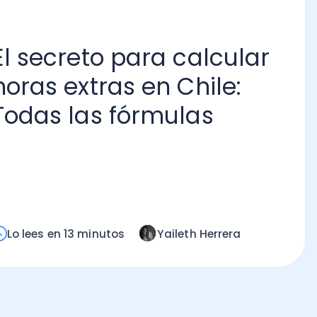
secreto para calcular
as extras en Chile:
as las fórmulas
¿C
va
pr
tr
Lo
ees en 13 minutos
Yaileth Herrera
mi