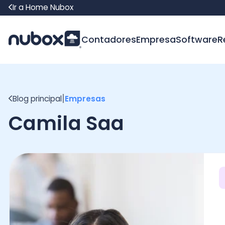
Ir a Home Nubox
Contadores
Empresa
Software
Recur
|
Blog principal
Empresas
Camila Saa
Ha