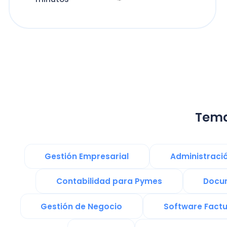
Temas re
Gestión Empresarial
Administración Emp
Contabilidad para Pymes
Documentos
Gestión de Negocio
Software Factura y 
PYMES
remuneraciones
Presupuesto Anual y Flujo de Caja
transfo
Noticias
Softw