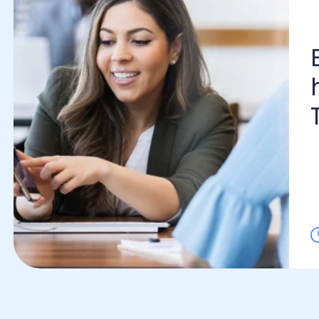
El 
hor
Tod
Lo l
Marketing Digital Empresarial