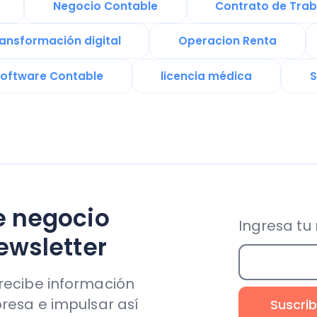
egocio
Ingresa tu mail aho
letter
be información
 e impulsar así
Soporte & Legal