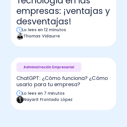
Tecnología en las
empresas: ¡ventajas y
Administración Empresarial
Software Factura y Administración
Kits
desventajas!
Ver todo
Ver Todo
Autores
Lo lees en 12 minutos
Thomas Vidaurre
Administración Empresarial
ChatGPT: ¿Cómo funciona? ¿Cómo
usarlo para tu empresa?
Lo lees en 7 minutos
Nayarit Frontado López